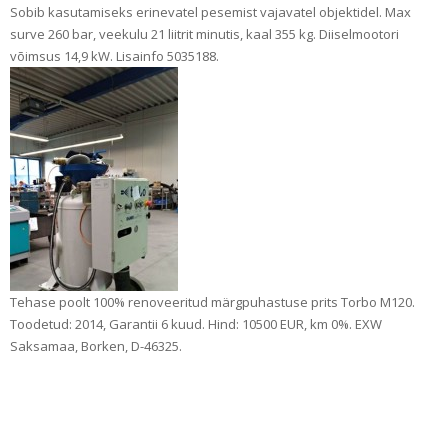
Sobib kasutamiseks erinevatel pesemist vajavatel objektidel. Max
surve 260 bar, veekulu 21 liitrit minutis, kaal 355 kg. Diiselmootori
võimsus 14,9 kW. Lisainfo 5035188.
Tehase poolt 100% renoveeritud märgpuhastuse prits Torbo M120.
Toodetud: 2014, Garantii 6 kuud. Hind: 10500 EUR, km 0%. EXW
Saksamaa, Borken, D-46325.