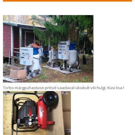
Torbo märgpuhastuse pritsid saadaval üksikult või hulgi. Küsi lisa !