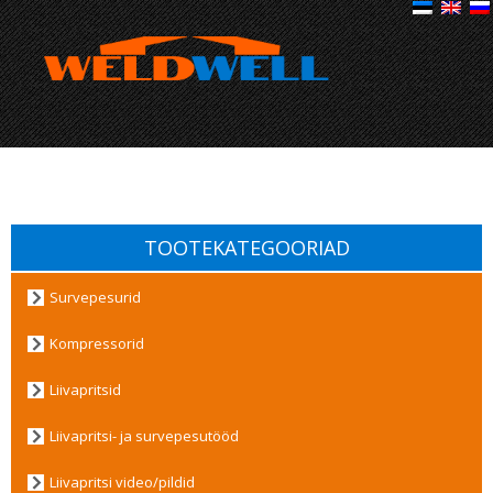
TOOTEKATEGOORIAD
Survepesurid
Kompressorid
Liivapritsid
Liivapritsi- ja survepesutööd
Liivapritsi video/pildid