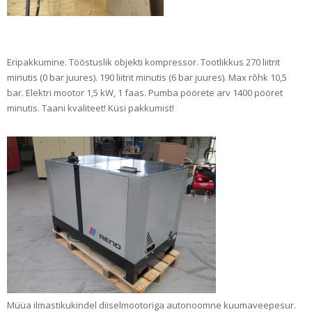
Eripakkumine. Tööstuslik objekti kompressor. Tootlikkus 270 liitrit
minutis (0 bar juures). 190 liitrit minutis (6 bar juures). Max rõhk 10,5
bar. Elektri mootor 1,5 kW, 1 faas. Pumba pöörete arv 1400 pööret
minutis. Taani kvaliteet! Küsi pakkumist!
Müüa ilmastikukindel diiselmootoriga autonoomne kuumaveepesur.